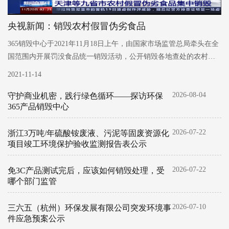
央视新闻：销毁农村假冒伪劣食品
365销毁中心于2021年11月18日上午，由国家市场监管总局牵头在全
国范围内开展罚没食品统一销毁活动，公开销毁各地查处的农村假
冒伪劣食品。其中销毁主会场设置天津，本次集中销毁包括酒、饮
2021-11-14
料、奶粉、坚果等在内的550多种共计925吨的农村假冒伪劣食品，
货值3000万元。产品在环保能源处理企业，利用全国...
2026-08-04
守护商业机密，践行绿色循环——探访环保
365产品销毁中心
2026-07-22
浙江3万吨/年硫酸铵废液、污泥等固废资源化
项目竣工环境保护验收监测报告表公示
2026-07-22
免3C产品测试完后，应该如何销毁处理，受
哪个部门监管
2026-07-10
三六五（杭州）环保发展有限公司突发环境事
件应急预案公示