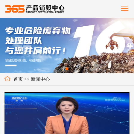
首
页
服
务
案
范
例
新
围
展
闻
关
示
中
于
联
首页
>>
新闻中心
心
我
系
们
我
们