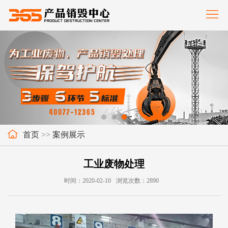
首
页
服
务
案
范
例
新
围
展
闻
关
示
中
于
联
首页
>>
案例展示
心
我
系
工业废物处理
们
我
时间：2020-02-10
浏览次数：2890
们