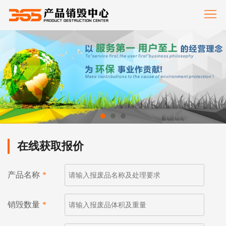
首
页
服
务
案
范
例
新
围
展
闻
关
示
中
于
联
在线获取报价
心
我
系
们
我
产品名称
*
们
销毁数量
*