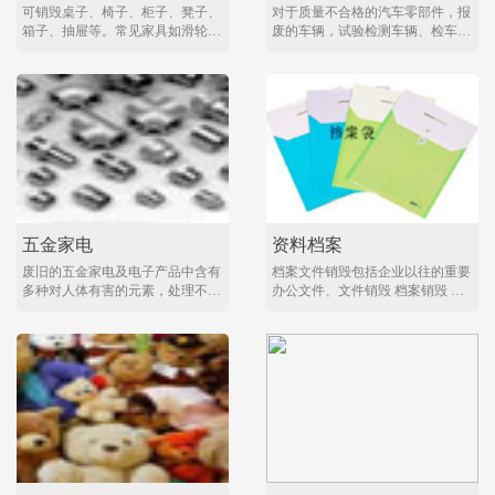
可销毁桌子、椅子、柜子、凳子、
对于质量不合格的汽车零部件，报
箱子、抽屉等。常见家具如滑轮
废的车辆，试验检测车辆、检车后
椅、办公桌、文件柜、活动柜、铁
的设备、行政执法部门查获的非法
皮柜、餐桌、抽屉、保险柜。对于
营运车辆进行销毁以及产品报废。
不合格成品报废、涉及商标侵权产
汽车配件含保险杠，减震器，下肢
品、含量超标家具、有残缺的退换
臂，球笼，排气管，刹车盘，刹车
货家具产品报废销毁可通过人工拆
鼓，助力泵，压缩机，发电机，发
解、机械碾碎、环保焚烧等方式销
动机，火花塞，气门，活塞，仪表
毁处理。
盘，中控面板等。具体按照《消费
品安全法》...
五金家电
资料档案
废旧的五金家电及电子产品中含有
档案文件销毁包括企业以往的重要
多种对人体有害的元素，处理不当
办公文件、文件销毁 档案销毁 合
含，不仅损害人体健康、破坏环
同销毁 票据销毁 凭证销毁 单据销
境，对企业及公司形象也会造成负
毁 图纸销毁文稿、档案、电报、
面影响，需要及时申请次品销毁以
信函、图纸及其他图文资料。由于
及过期产品销毁，而存储过时五金
多数企业保密意识薄弱，把企业堆
家电及电子产品只会增加运营成本
积的纸质文件简单处理，没有做文
且无任何收益。 不符合《中华人
件销毁，卖到废品收购站甚至直接
民共和国产品质量法》要求的、废
扔到垃圾堆。给专门从废旧文件中
旧的五金家电及……
收集商业秘…