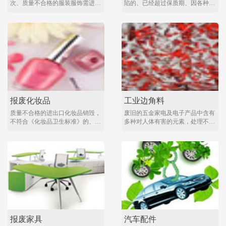
次、质量不合格的服装服饰需进行
陷的、已经超过保质期、因各种原
集中销毁处理。共同维护消费者利
因停止销售由批发商或零售商退
益且保护品牌商家荣誉。 服装销
回，因产品质量安全问题而被行政
毁方式：物理粉碎、采取烧毁等方
执法单位扣留、罚没的，各类食品
式。 现场集中销毁有专人执行并
饮料及半成品的处置。
记录，确保服装服饰无法恢复，出
具销证明及报告。
报废化妆品
工业边角料
质量不合格的进出口化妆品销毁，
废旧的五金家电及电子产品中含有
不符合《化妆品卫生标准》的、过
多种对人体有害的元素，处理不当
期失效、假冒伪劣化妆品。
含，不仅损害人体健康、破坏环
境。
报废家具
汽车配件