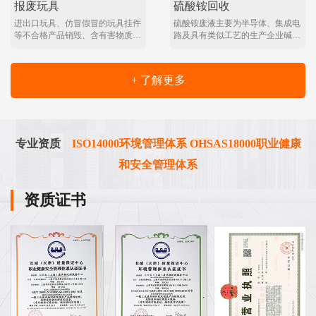
报废玩具
硫酸铵回收
进出口玩具、仿冒假冒的玩具挂件
硫酸铵废液主要为半导体、集成电
等不合格产品销毁、含有害物质、
路及具有类似工艺的生产企业碱性
有安全隐患及质量问题的玩具礼
废气（主要污染物为氨）处理过程
品。采取集中销毁，综合利用，焚
产生的废液。 氨的碱性气体一般
烧等方式进行销毁。可专业销毁益
采用洗涤塔进行水洗，形成含氨废
+ 了解更多
智玩具 、玩具销毁 工艺品销毁 首
水，含氨废水经吹脱法+酸洗吸收
饰销毁 手表销毁 拼图销毁 布娃娃
法进行处理，产生硫酸铵废液；
销毁 飞机销毁魔方、拼图、飞机
“吹脱法+酸洗吸收法”原理：废水
模型、气球、学习机 、布娃娃、
中的氨氮一般以氨离子（NH4 +）
化妆包 、钥匙……
和游离（NH3）两种形态保持平衡
专业资质
ISO14000环境管理体系 OHSAS18000职业健康
的状态存在。
和安全管理体系
资质证书